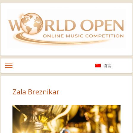
语言:
Zala Breznikar