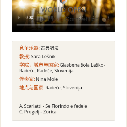
竞争乐器:
古典唱法
教授:
Sara Lešnik
学院，城市与国家:
Glasbena šola Laško-
Radeče, Radeče, Slovenija
伴奏家:
Nina Mole
地点与国家:
Radeče, Slovenija
A. Scarlatti - Se Florindo e fedele
C. Pregelj - Zorica