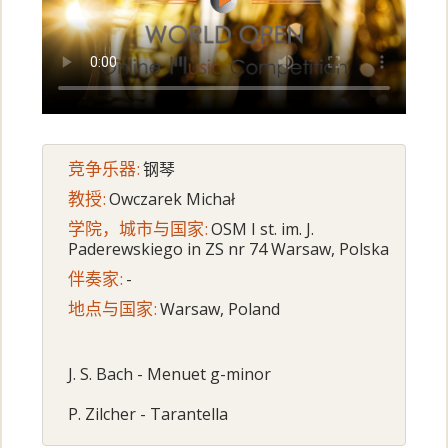
竞争乐器:
钢琴
教授:
Owczarek Michał
学院，城市与国家:
OSM I st. im. J.
Paderewskiego in ZS nr 74 Warsaw, Polska
伴奏家:
-
地点与国家:
Warsaw, Poland
J. S. Bach - Menuet g-minor
P. Zilcher - Tarantella