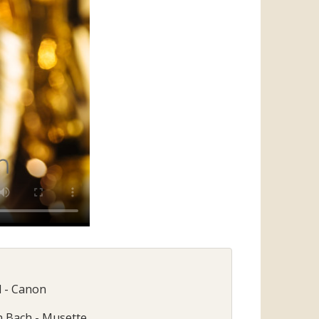
l - Canon
n Bach - Musette