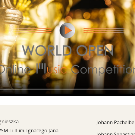
gnieszka
Johann Pachelbe
PSM I i II im. Ignacego Jana
Johann Sebastia