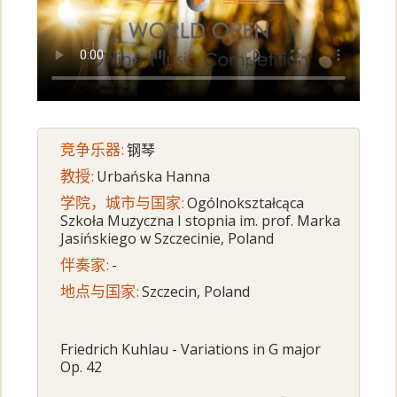
竞争乐器:
钢琴
教授:
Urbańska Hanna
学院，城市与国家:
Ogólnokształcąca
Szkoła Muzyczna I stopnia im. prof. Marka
Jasińskiego w Szczecinie, Poland
伴奏家:
-
地点与国家:
Szczecin, Poland
Friedrich Kuhlau - Variations in G major
Op. 42