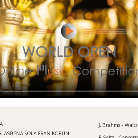
A
J. Brahms - Walt
GLASBENA ŠOLA FRAN KORUN
F. Seitz - Concer