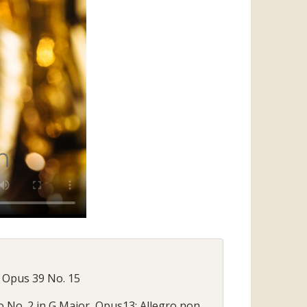
z Opus 39 No. 15
to No. 2 in G Major, Opus13: Allegro non