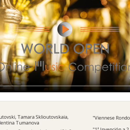
utovski, Tamara Sklioutovskaia,
"Viennese Rondo"
alentina Tumanova
"1ª Invención a 2 