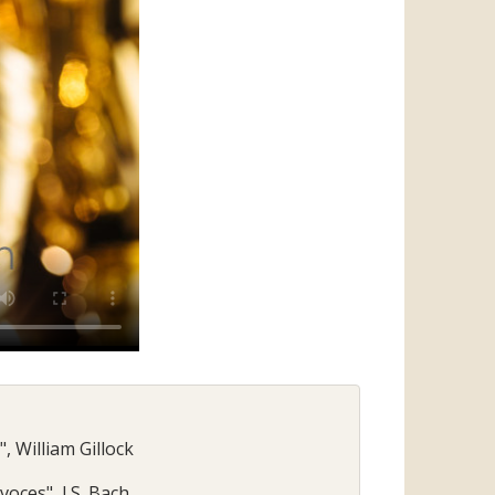
, William Gillock
voces", J.S. Bach