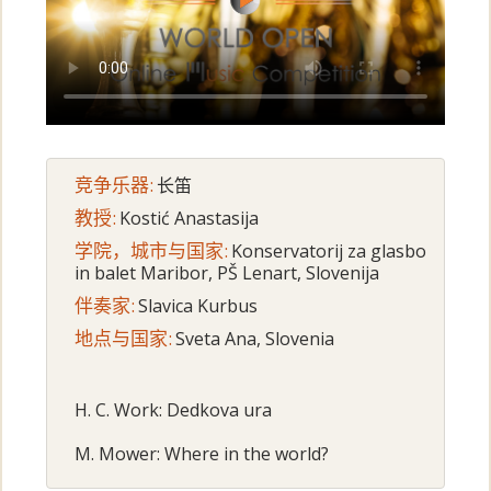
竞争乐器:
长笛
教授:
Kostić Anastasija
学院，城市与国家:
Konservatorij za glasbo
in balet Maribor, PŠ Lenart, Slovenija
伴奏家:
Slavica Kurbus
地点与国家:
Sveta Ana, Slovenia
H. C. Work: Dedkova ura
M. Mower: Where in the world?