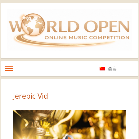
语言:
Jerebic Vid