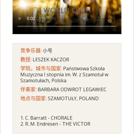
竞争乐器:
小号
教授:
LESZEK KACZOR
学院，城市与国家:
Państwowa Szkoła
Muzyczna I stopnia im. W. z Szamotuł w
Szamotułach, Polska
伴奏家:
BARBARA ODWROT LEGAWIEC
地点与国家:
SZAMOTUŁY, POLAND
1. C. Barratt - CHORALE
2. R. M. Endresen - THE VICTOR