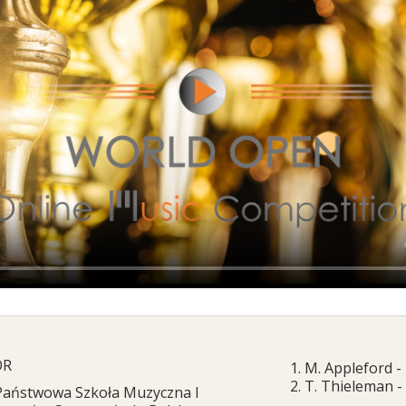
OR
1. M. Appleford 
2. T. Thieleman -
Państwowa Szkoła Muzyczna I