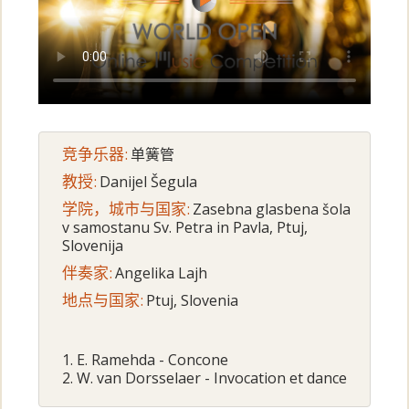
竞争乐器:
单簧管
教授:
Danijel Šegula
学院，城市与国家:
Zasebna glasbena šola
v samostanu Sv. Petra in Pavla, Ptuj,
Slovenija
伴奏家:
Angelika Lajh
地点与国家:
Ptuj, Slovenia
1. E. Ramehda - Concone
2. W. van Dorsselaer - Invocation et dance