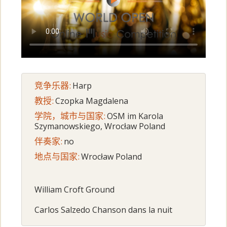
竞争乐器:
Harp
教授:
Czopka Magdalena
学院，城市与国家:
OSM im Karola
Szymanowskiego, Wrocław Poland
伴奏家:
no
地点与国家:
Wrocław Poland
William Croft Ground
Carlos Salzedo Chanson dans la nuit