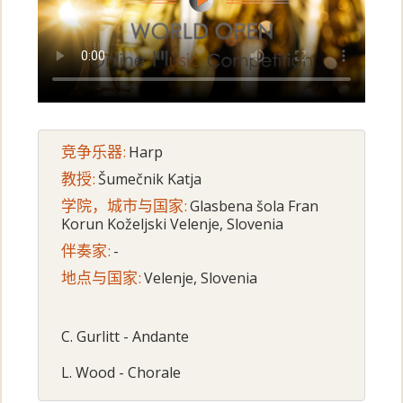
竞争乐器:
Harp
教授:
Šumečnik Katja
学院，城市与国家:
Glasbena šola Fran
Korun Koželjski Velenje, Slovenia
伴奏家:
-
地点与国家:
Velenje, Slovenia
C. Gurlitt - Andante
L. Wood - Chorale