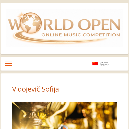
语言:
Vidojevič Sofija