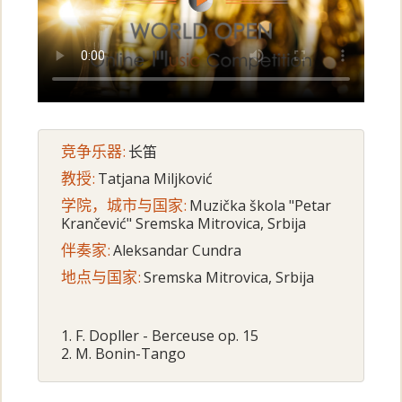
竞争乐器:
长笛
教授:
Tatjana Miljković
学院，城市与国家:
Muzička škola "Petar
Krančević" Sremska Mitrovica, Srbija
伴奏家:
Aleksandar Cundra
地点与国家:
Sremska Mitrovica, Srbija
1. F. Dopller - Berceuse op. 15
2. M. Bonin-Tango