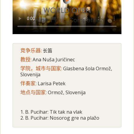
竞争乐器:
长笛
教授:
Ana Nuša Juričinec
学院，城市与国家:
Glasbena šola Ormož,
Slovenija
伴奏家:
Larisa Petek
地点与国家:
Ormož, Slovenija
1. B. Pucihar: Tik tak na vlak
2. B. Pucihar: Nosorog gre na plažo